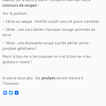
concours de soupes
!
Sur le podium :
– 1ères ex-aequo : lentille corail-coco et poire-carottes
– 2ème : une succulente classique courge-pommes de
terre
– 3ème : une étonnante soupe sucrée pêche-poire-
poulpes gélatineux !
Merci à tou-te-s les cuisinier-e-s et à tou-te-s les
goûteurs-euses !
A suivre sous peu : les
poulpes
seront encore à
l’honneur…
F
T
a
w
c
i
e
t