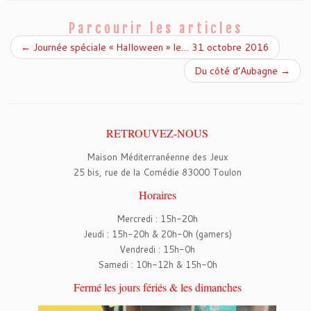
b
t
o
e
o
r
Parcourir les articles
k
←
Journée spéciale « Halloween » le… 31 octobre 2016
Du côté d’Aubagne
→
RETROUVEZ-NOUS
Maison Méditerranéenne des Jeux
25 bis, rue de la Comédie 83000 Toulon
Horaires
Mercredi : 15h-20h
Jeudi : 15h-20h & 20h-0h (gamers)
Vendredi : 15h-0h
Samedi : 10h-12h & 15h-0h
Fermé les jours fériés & les dimanches