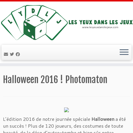
Passer
au
Halloween 2016 ! Photomaton
contenu
L’édition 2016 de notre journée spéciale
Halloween
a été
un succès ! Plus de 120 joueurs, des costumes de toute
beauté, de la déco d’outre-tombe et bien sûr notre