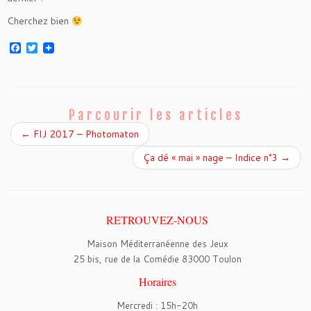
Cherchez bien
F
T
a
w
c
i
e
t
b
t
o
e
o
r
Parcourir les articles
k
←
FIJ 2017 – Photomaton
Ça dé « mai » nage – Indice n°3
→
RETROUVEZ-NOUS
Maison Méditerranéenne des Jeux
25 bis, rue de la Comédie 83000 Toulon
Horaires
Mercredi : 15h-20h