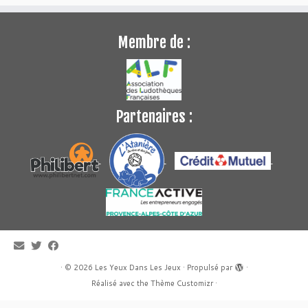
Membre de :
Partenaires :
·
© 2026
Les Yeux Dans Les Jeux
·
Propulsé par
·
Réalisé avec the
Thème Customizr
·
WP2Social Auto Publish
Powered By :
XYZScripts.com