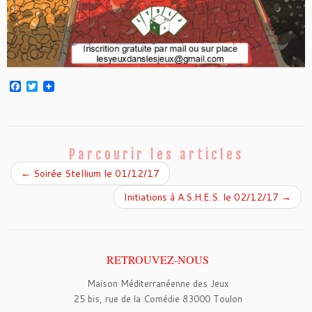
F
T
a
w
c
i
e
t
b
t
o
e
o
r
Parcourir les articles
k
←
Soirée Stellium le 01/12/17
Initiations à A.S.H.E.S. le 02/12/17
→
RETROUVEZ-NOUS
Maison Méditerranéenne des Jeux
25 bis, rue de la Comédie 83000 Toulon