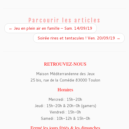
c
i
e
t
b
t
o
e
o
r
Parcourir les articles
k
←
Jeu en plein air en famille – Sam. 14/09/19
Soirée rires et tentacules ! Ven. 20/09/19
→
RETROUVEZ-NOUS
Maison Méditerranéenne des Jeux
25 bis, rue de la Comédie 83000 Toulon
Horaires
Mercredi : 15h-20h
Jeudi : 15h-20h & 20h-0h (gamers)
Vendredi : 15h-0h
Samedi : 10h-12h & 15h-0h
Fermé les jours fériés & les dimanches