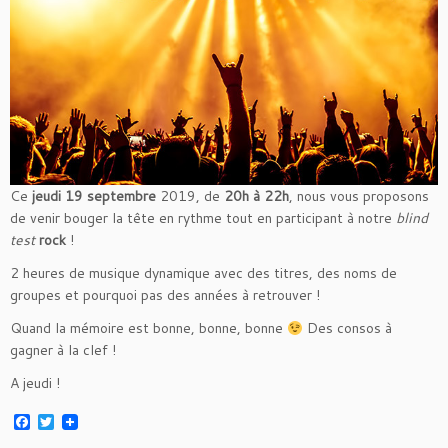
Ce
jeudi 19 septembre
2019, de
20h à 22h
, nous vous proposons
de venir bouger la tête en rythme tout en participant à notre
blind
test
rock
!
2 heures de musique dynamique avec des titres, des noms de
groupes et pourquoi pas des années à retrouver !
Quand la mémoire est bonne, bonne, bonne
Des consos à
gagner à la clef !
A jeudi !
F
T
a
w