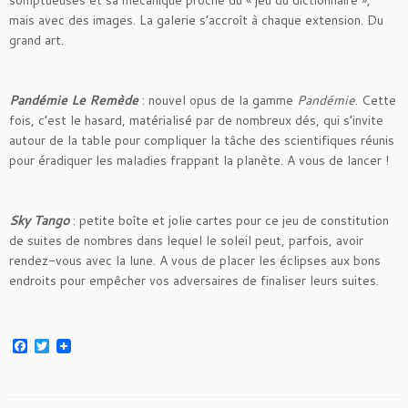
somptueuses et sa mécanique proche du « jeu du dictionnaire »,
mais avec des images. La galerie s’accroît à chaque extension. Du
grand art.
Pandémie Le Remède
: nouvel opus de la gamme
Pandémie
. Cette
fois, c’est le hasard, matérialisé par de nombreux dés, qui s’invite
autour de la table pour compliquer la tâche des scientifiques réunis
pour éradiquer les maladies frappant la planète. A vous de lancer !
Sky Tango
: petite boîte et jolie cartes pour ce jeu de constitution
de suites de nombres dans lequel le soleil peut, parfois, avoir
rendez-vous avec la lune. A vous de placer les éclipses aux bons
endroits pour empêcher vos adversaires de finaliser leurs suites.
F
T
a
w
c
i
e
t
b
t