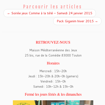
o
e
o
r
Parcourir les articles
k
←
Soirée jeux Comme à la télé – Samedi 24 janvier 2015
Pack Giganim hiver 2015
→
RETROUVEZ-NOUS
Maison Méditerranéenne des Jeux
25 bis, rue de la Comédie 83000 Toulon
Horaires
Mercredi : 15h-20h
Jeudi : 15h-20h & 20h-0h (gamers)
Vendredi : 15h-0h
Samedi : 10h-12h & 15h-0h
Fermé les jours fériés & les dimanches