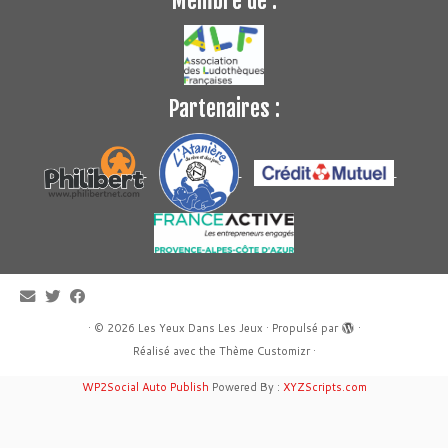
Membre de :
Partenaires :
·
© 2026
Les Yeux Dans Les Jeux
·
Propulsé par
·
Réalisé avec the
Thème Customizr
·
WP2Social Auto Publish
Powered By :
XYZScripts.com