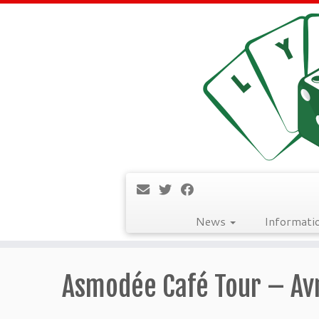
News
Informati
Passer
au
Asmodée Café Tour – Avr
contenu