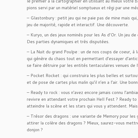
le premier à la cartographier en utilisant au mieux votre
pions servi par un matériel somptueux et régi par une méc
– Glastonbury : petit jeu qui ne paie pas de mine mais qu
jeu de majorité, rapide et interactif. Une découverte.
– Kuryo, un des jeux nominés pour les As d’Or. Un jeu de 
Des parties dynamiques et très disputées.
– La Nuit du grand Poulpe : un de nos coups de coeur, à 
qui génère du chaos tout en permettant d’essayer d’antici
se faire détruire par les entités tentaculaires venues de 
– Pocket Rocket : qui construira les plus belles et surto
et de pose de cartes plus malin qu’il n’en a l’air. Une bon
– Ready to rock : vous n’avez encore jamais connu l’amb
revivre en attendant votre prochain Hell Fest ? Ready to 
atteindre la scène et les stars qui vous y attendent. Mai
– Trésor des dragons : une variante de Memory pour les 
attirer la colère des dragons ? Mieux, saurez-vous mettre
donjon ?