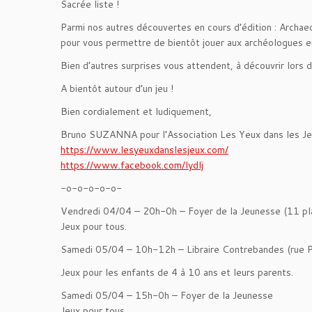
Sacrée liste !
Parmi nos autres découvertes en cours d’édition : Archaeo
pour vous permettre de bientôt jouer aux archéologues e
Bien d’autres surprises vous attendent, à découvrir lors 
A bientôt autour d’un jeu !
Bien cordialement et ludiquement,
Bruno SUZANNA pour l’Association Les Yeux dans les J
https://www.lesyeuxdanslesjeux.com/
https://www.facebook.com/lydlj
-o-o-o-o-o-
Vendredi 04/04 – 20h-0h – Foyer de la Jeunesse (11 pl
Jeux pour tous.
Samedi 05/04 – 10h-12h – Libraire Contrebandes (rue P
Jeux pour les enfants de 4 à 10 ans et leurs parents.
Samedi 05/04 – 15h-0h – Foyer de la Jeunesse
Jeux pour tous.