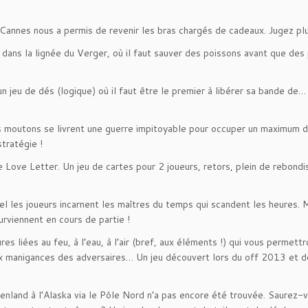
 Cannes nous a permis de revenir les bras chargés de cadeaux. Jugez plu
, dans la lignée du Verger, où il faut sauver des poissons avant que des
 jeu de dés (logique) où il faut être le premier à libérer sa bande de…
s moutons se livrent une guerre impitoyable pour occuper un maximum 
tratégie !
e Love Letter. Un jeu de cartes pour 2 joueurs, retors, plein de rebond
el les joueurs incarnent les maîtres du temps qui scandent les heures. 
rviennent en cours de partie !
es liées au feu, à l’eau, à l’air (bref, aux éléments !) qui vous permett
 aux manigances des adversaires… Un jeu découvert lors du off 2013 et d
enland à l’Alaska via le Pôle Nord n’a pas encore été trouvée. Saurez-