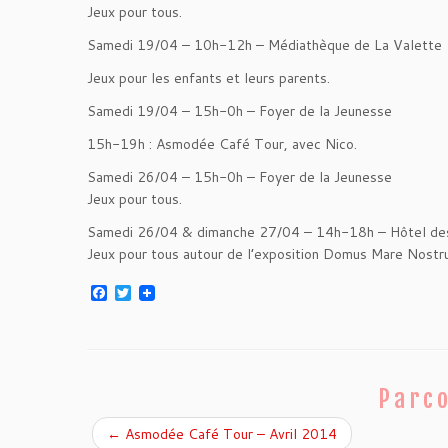
Jeux pour tous.
Samedi 19/04 – 10h-12h – Médiathèque de La Valette
Jeux pour les enfants et leurs parents.
Samedi 19/04 – 15h-0h – Foyer de la Jeunesse
15h-19h : Asmodée Café Tour, avec Nico.
Samedi 26/04 – 15h-0h – Foyer de la Jeunesse
Jeux pour tous.
Samedi 26/04 & dimanche 27/04 – 14h-18h – Hôtel des
Jeux pour tous autour de l’exposition Domus Mare Nostr
F
T
a
w
c
i
e
t
b
t
o
e
o
r
Parco
k
←
Asmodée Café Tour – Avril 2014