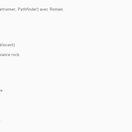
trunner, Pathfinder) avec Romain.
Vincent)
biance rock.
de
.