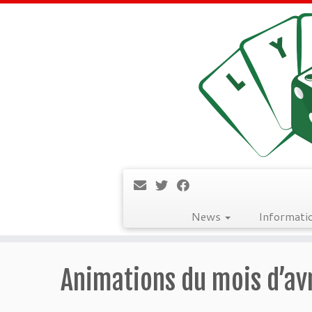
News
Informati
Passer
au
Animations du mois d’av
contenu