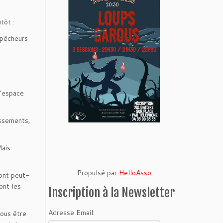
tôt :
 pêcheurs
d’espace
issements,
Mais
Propulsé par
HelloAsso
ront peut-
ont les
Inscription à la Newsletter
Adresse Email:
vous être