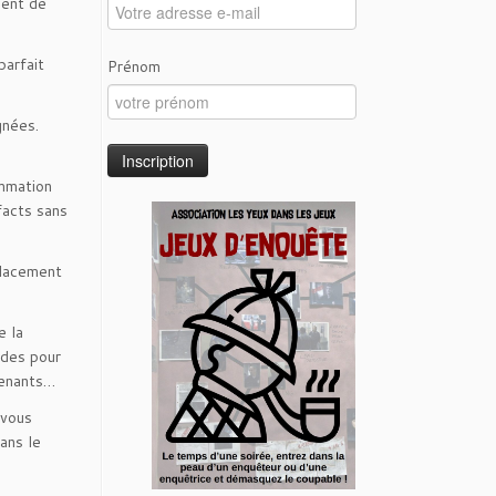
ment de
parfait
Prénom
gnées.
ammation
facts sans
placement
e la
udes pour
venants…
 vous
ans le