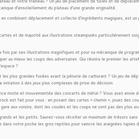
 bateau et votre traîneau ? Un jeu de placement de tuiles et de déplace
anique d’ensoleillement du plateau d’une grande originalité.
i, en combinant déplacement et collecte d’ingrédients magiques, est un 
cartes et de majorité aux illustrations steampunks particulièrement soi
la fois par ses illustrations magnifiques et pour sa mécanique de progr
per au mieux les coups des adversaires. Qui réunira le premier les arte
l’espace ?
ut les plus grandes fusées avant la pénurie de carburant ? Un jeu de dé
ne initiation à des jeux plus complexes de prise de décision.
iance moite et mouvementée des concerts de métal ? Vous avez envie d
rock est fait pour vous : en posant des cartes « chemin », jouez des co
s gare aux voisins, dont les coudes et les coups ne sont pas des plus a
grands et les petits. Saurez-vous récolter un maximum de trésors sans
 dans votre poche les gros reptiles pour vaincre les araignées tapies d