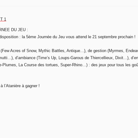
OURNEE DU JEU :
disposition : la 5ème Journée du Jeu vous attend le 21 septembre prochain !
e (Few Acres of Snow, Mythic Battles, Antique…), de gestion (Myrmes, Endea
mutti…), d’ambiance (Time’s Up, Loups-Garous de Thiercellieux, Dixit…), d’e
-Plumes, La Course des tortues, Super-Rhino…) : des jeux pour tous les goû
à l’Atanière à gagner !