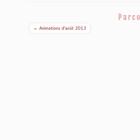
b
t
o
e
o
r
Parco
k
←
Animations d’août 2013