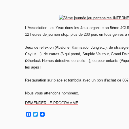
L’Association Les Yeux dans les Jeux organise sa 5ème J
12 heures de jeu non stop, plus de 200 jeux en tous genres à 
Jeux de réflexion (Abalone, Kamisado, Jungle…), de stratégi
Caylus…), de cartes (6 qui prend, Stupide Vautour, Grand Dal
(Sherlock Homes détective conseils…), ou pour enfants (Pique
les âges !
Restauration sur place et tombola avec un bon d’achat de 60€ 
Nous vous attendons nombreux.
DEMENDER LE PROGRAMME
F
T
a
w
c
i
e
t