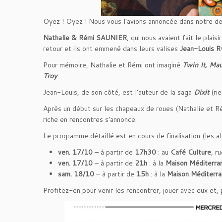
Oyez ! Oyez ! Nous vous l’avions annoncée dans notre der
Nathalie & Rémi SAUNIER
, qui nous avaient fait le plaisi
retour et ils ont emmené dans leurs valises
Jean-Louis 
Pour mémoire, Nathalie et Rémi ont imaginé
Twin It, Mau
Troy
…
Jean-Louis, de son côté, est l’auteur de la saga
Dixit
(ri
Après un début sur les chapeaux de roues (Nathalie et Ré
riche en rencontres s’annonce.
Le programme détaillé est en cours de finalisation (les al
ven. 17/10
– à partir de
17h30
: au
Café Culture
, r
ven. 17/10
– à partir de
21h
: à la
Maison Méditerra
sam. 18/10
– à partir de
15h
: à la
Maison Méditerra
Profitez-en pour venir les rencontrer, jouer avec eux et,