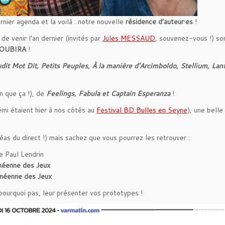
nier agenda et la voilà : notre nouvelle
résidence d’auteur·es
!
r de venir l’an dernier (invités par
Jules MESSAUD
, souvenez-vous !) so
ROUBIRA
!
dit Mot Dit, Petits Peuples, À la manière d’Arcimboldo, Stellium, Lan
en que ça !), de
Feelings, Fabula et Captain Esperanza
!
mi étaient hier à nos côtés au
Festival BD Bulles en Seyne
), une bell
éas du direct !) mais sachez que vous pourrez les retrouver :
ue Paul Lendrin
néenne des Jeux
néenne des Jeux
 pourquoi pas, leur présenter vos prototypes !