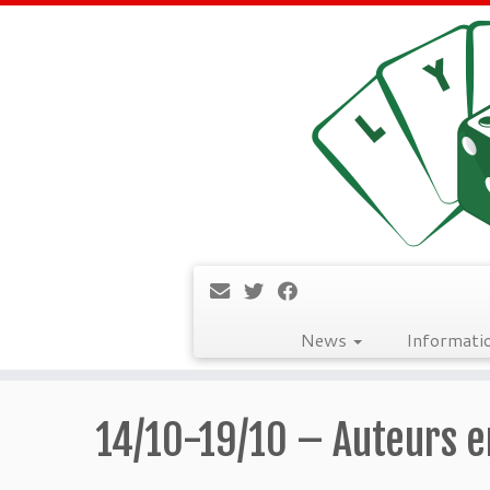
News
Informati
Passer
au
14/10-19/10 – Auteurs e
contenu