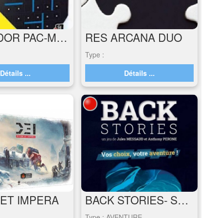
QUORIDOR PAC-MAN
RES ARCANA DUO
Type :
Détails ...
Détails ...
 ET IMPERA
BACK STORIES- SEULE SOUS LA GLACE
Type : AVENTURE