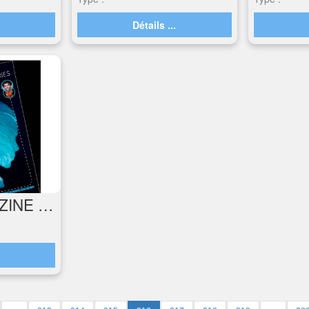
.
Détails ...
PLATO MAGAZINE N°168
.