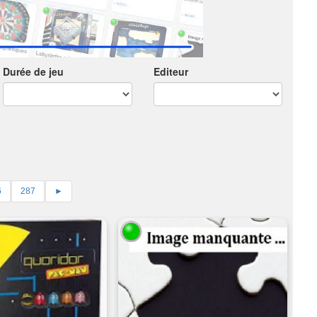
Durée de jeu
Editeur
6
287
►