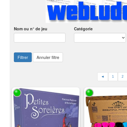
Nom ou n° de jeu
Catégorie
Filtrer
Annuler filtre
◄
1
2