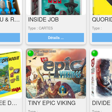
TOSSIT - BLEU & ROSE
INSIDE JOB
Type : CARTES
Type :
.
Détails ...
LA TRAVERSEE DE L'ORENOQUE
TINY EPIC VIKING
DIVIDE
Type :
Type :